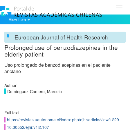
Toggl
navig
View Item
European Journal of Health Research
Prolonged use of benzodiazepines in the
elderly patient
Uso prolongado de benzodiacepinas en el paciente
anciano
Author
Domínguez-Cantero, Marcelo
Full text
https://revistas.uautonoma.cl/index.php/ejhr/article/view/1229
10.30552/ejhr.v4i2.107