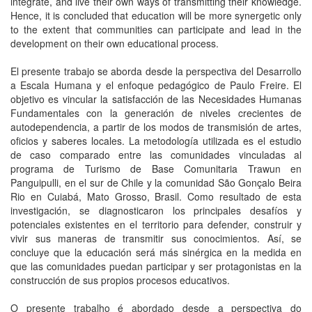
integrate, and live their own ways of transmitting their knowledge.
Hence, it is concluded that education will be more synergetic only
to the extent that communities can participate and lead in the
development on their own educational process.
El presente trabajo se aborda desde la perspectiva del Desarrollo
a Escala Humana y el enfoque pedagógico de Paulo Freire. El
objetivo es vincular la satisfacción de las Necesidades Humanas
Fundamentales con la generación de niveles crecientes de
autodependencia, a partir de los modos de transmisión de artes,
oficios y saberes locales. La metodología utilizada es el estudio
de caso comparado entre las comunidades vinculadas al
programa de Turismo de Base Comunitaria Trawun en
Panguipulli, en el sur de Chile y la comunidad São Gonçalo Beira
Rio en Cuiabá, Mato Grosso, Brasil. Como resultado de esta
investigación, se diagnosticaron los principales desafíos y
potenciales existentes en el territorio para defender, construir y
vivir sus maneras de transmitir sus conocimientos. Así, se
concluye que la educación será más sinérgica en la medida en
que las comunidades puedan participar y ser protagonistas en la
construcción de sus propios procesos educativos.
O presente trabalho é abordado desde a perspectiva do