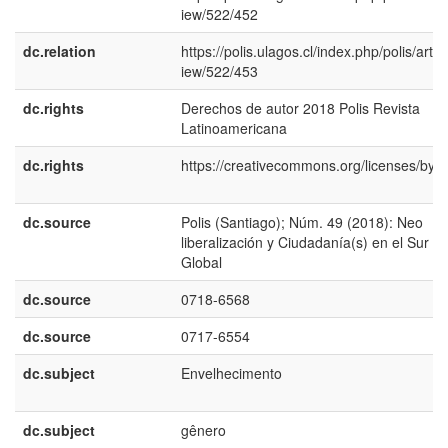
iew/522/452
dc.relation
https://polis.ulagos.cl/index.php/polis/articl
iew/522/453
dc.rights
Derechos de autor 2018 Polis Revista
Latinoamericana
dc.rights
https://creativecommons.org/licenses/by/4
dc.source
Polis (Santiago); Núm. 49 (2018): Neo
liberalización y Ciudadanía(s) en el Sur
Global
dc.source
0718-6568
dc.source
0717-6554
dc.subject
Envelhecimento
dc.subject
gênero