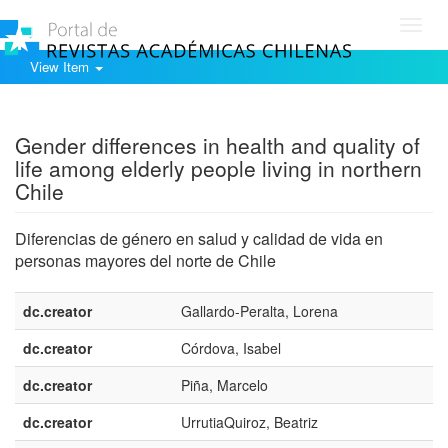
Toggl
navig
View Item
Show simple item record
Gender differences in health and quality of
life among elderly people living in northern
Chile
Diferencias de género en salud y calidad de vida en
personas mayores del norte de Chile
dc.creator
Gallardo-Peralta, Lorena
dc.creator
Córdova, Isabel
dc.creator
Piña, Marcelo
dc.creator
UrrutiaQuiroz, Beatriz