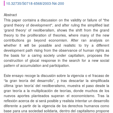
10.32735/S0718-6568/2003-N4-200
Abstract
This paper contains a discussion on the validity or failure of "the
grand theory of development", and after ruling the simplified last
'grand theory' of neoliberalism, shows the shift from the grand
theory to the proliferation of theories, where many of the new
contributions go beyond economism. After ran analysis on
whether it will be possible and realistic to try a different
development path rising from the observance of human rights as
the basis for a caring society under capitalism, proposes the
construction of glocal response in the search for a new social
pattern of accumulation and participation.
Este ensayo recoge la discusión sobre la vigencia o el fracaso de
“la gran teoría del desarrollo”, y tras descartar la simplificada
última ‘gran teoría’ del neoliberalismo, muestra el paso desde la
gran teoría a la multiplicación de teorías, donde muchos de los
nuevos aportes planteados superan el economicismo. Tras la
reflexión acerca de si será posible y realista intentar un desarrollo
diferente a partir de la vigencia de los derechos humanos como
base para una sociedad solidaria, dentro del capitalismo propone