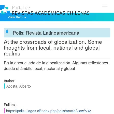
Toggl
navig
View Item
Polis: Revista Latinoamericana
At the crossroads of glocalization. Some
thoughts from local, national and global
realms
En la encrucijada de la glocalización. Algunas reflexiones
desde el ámbito local, nacional y global
Author
Acosta, Alberto
Full text
https://polis.ulagos.cl/index.php/polis/article/view/532