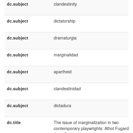
dc.subject
clandestinity
dc.subject
dictatorship
dc.subject
dramaturgia
dc.subject
marginalidad
dc.subject
apartheid
dc.subject
clandestinidad
dc.subject
dictadura
dc.title
The issue of marginalization in two
contemporary playwrights: Athol Fugard 