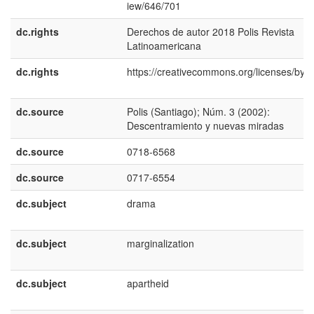
iew/646/701
dc.rights
Derechos de autor 2018 Polis Revista
Latinoamericana
dc.rights
https://creativecommons.org/licenses/by/4
dc.source
Polis (Santiago); Núm. 3 (2002):
Descentramiento y nuevas miradas
dc.source
0718-6568
dc.source
0717-6554
dc.subject
drama
dc.subject
marginalization
dc.subject
apartheid