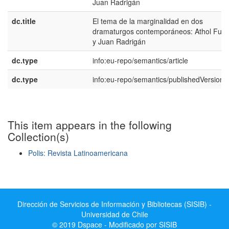
Juan Radrigán
dc.title
El tema de la marginalidad en dos
dramaturgos contemporáneos: Athol Fug
y Juan Radrigán
dc.type
info:eu-repo/semantics/article
dc.type
info:eu-repo/semantics/publishedVersion
This item appears in the following
Collection(s)
Polis: Revista Latinoamericana
Show simple item record
Dirección de Servicios de Información y Bibliotecas (SISIB) -
Universidad de Chile
© 2019 Dspace - Modificado por SISIB