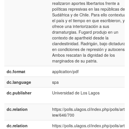
realizaron aportes libertarios frente a
políticas represivas en las repúblicas de
Sudáfrica y de Chile. Para ello contextuali
el país y el tiempo en que escribieron, y n
ofrece una interiorización a sus
dramaturgias. Fugard produjo en un
contexto de apartheid desde la
clandestinidad. Radrigán, bajo dictadura y
en condiciones de represión y autocensur
Ambos rescatan la dignidad de los
marginados de su patria.
dc.format
application/pdf
dc.language
spa
dc.publisher
Universidad de Los Lagos
dc.relation
https://polis.ulagos.cl/index.php/polis/articl
iew/646/700
dc.relation
https://polis.ulagos.cl/index.php/polis/articl