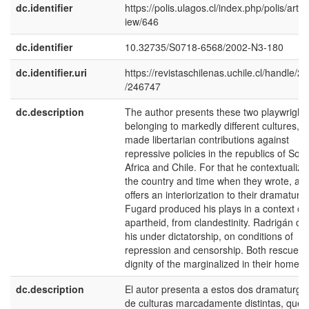
dc.identifier
https://polis.ulagos.cl/index.php/polis/articl
iew/646
dc.identifier
10.32735/S0718-6568/2002-N3-180
dc.identifier.uri
https://revistaschilenas.uchile.cl/handle/2
/246747
dc.description
The author presents these two playwright
belonging to markedly different cultures, 
made libertarian contributions against
repressive policies in the republics of Sou
Africa and Chile. For that he contextualize
the country and time when they wrote, an
offers an interiorization to their dramaturgi
Fugard produced his plays in a context of
apartheid, from clandestinity. Radrigán did
his under dictatorship, on conditions of
repression and censorship. Both rescue t
dignity of the marginalized in their homela
dc.description
El autor presenta a estos dos dramaturgo
de culturas marcadamente distintas, que