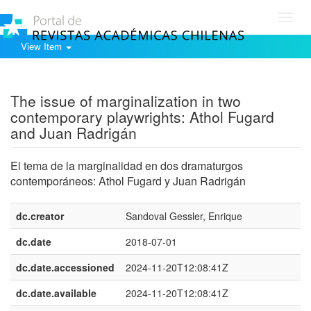
Toggl
navig
View Item
Show simple item record
The issue of marginalization in two
contemporary playwrights: Athol Fugard
and Juan Radrigán
El tema de la marginalidad en dos dramaturgos
contemporáneos: Athol Fugard y Juan Radrigán
dc.creator
Sandoval Gessler, Enrique
dc.date
2018-07-01
dc.date.accessioned
2024-11-20T12:08:41Z
dc.date.available
2024-11-20T12:08:41Z