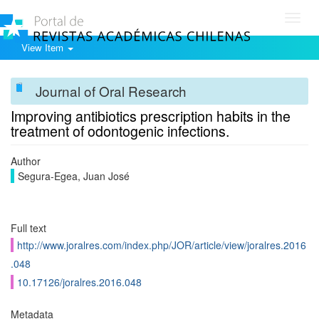
Toggl
navig
View Item
Journal of Oral Research
Improving antibiotics prescription habits in the
treatment of odontogenic infections.
Author
Segura-Egea, Juan José
Full text
http://www.joralres.com/index.php/JOR/article/view/joralres.2016
.048
10.17126/joralres.2016.048
Metadata