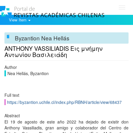
Toggl
navig
View Item
Byzantion Nea Hellás
ANTHONY VASSILIADIS Εις μνήμην
Αντωνίου Βασιλειάδη
Author
Nea Hellás, Byzantion
Full text
https://byzantion.uchile.cl/index.php/RBNH/article/view/68437
Abstract
El 19 de agosto de este año 2022 ha dejado de existir don
Anthony Vassiliadis, gran amigo y colaborador del Centro de