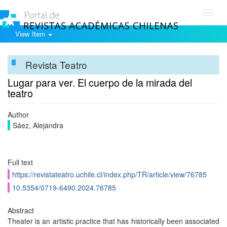
Toggl
navig
View Item
Revista Teatro
Lugar para ver. El cuerpo de la mirada del
teatro
Author
Sáez, Alejandra
Full text
https://revistateatro.uchile.cl/index.php/TR/article/view/76785
10.5354/0719-6490.2024.76785
Abstract
Theater is an artistic practice that has historically been associated