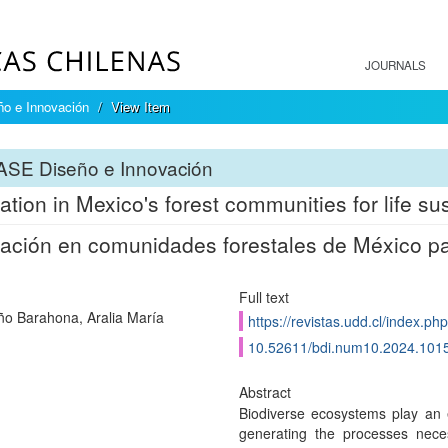
JOURNALS
o e Innovación
View Item
ASE Diseño e Innovación
ation in Mexico's forest communities for life sus
ación en comunidades forestales de México par
Full text
o Barahona, Aralia María
https://revistas.udd.cl/index.ph
10.52611/bdi.num10.2024.101
Abstract
Biodiverse ecosystems play an e
generating the processes neces