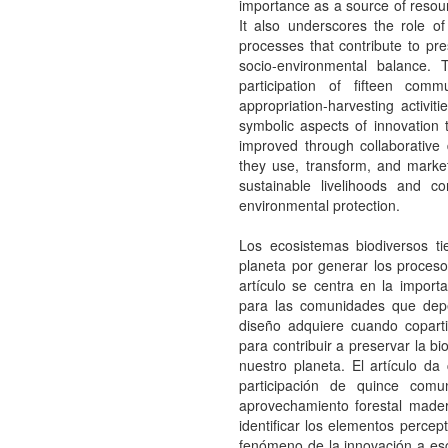
importance as a source of resour
It also underscores the role of
processes that contribute to pre
socio-environmental balance. 
participation of fifteen com
appropriation-harvesting activit
symbolic aspects of innovation t
improved through collaborative
they use, transform, and market
sustainable livelihoods and c
environmental protection.
Los ecosistemas biodiversos ti
planeta por generar los proceso
artículo se centra en la impor
para las comunidades que depe
diseño adquiere cuando coparti
para contribuir a preservar la bi
nuestro planeta. El artículo da
participación de quince comu
aprovechamiento forestal mader
identificar los elementos percep
fenómeno de la innovación a esc