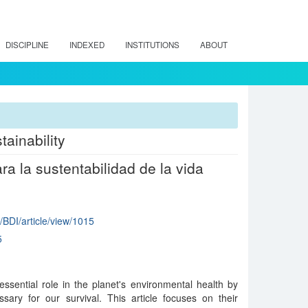
DISCIPLINE
INDEXED
INSTITUTIONS
ABOUT
tainability
a la sustentabilidad de la vida
p/BDI/article/view/1015
5
ssential role in the planet's environmental health by
sary for our survival. This article focuses on their