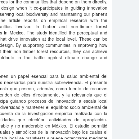
ces for the communities that depend on them directly.
 design when it co-participates in guiding innovation
serving local biodiversity and maintaining our planet's
The article reports on empirical research with the
munities involved in timber and non-timber forest
ies in Mexico. The study identified the perceptual and
hat drive innovation at the local level. These can be
 design. By supporting communities in improving how
 their non-timber forest resources, they can achieve
ontribute to the battle against climate change and
enen un papel esencial para la salud ambiental del
s necesarios para nuestra sobrevivencia. El presente
tancia que poseen, además, como fuente de recursos
nden de ellos directamente, y la relevancia que el
cipa guiando procesos de innovación a escala local
odiversidad y mantener el equilibrio socio-ambiental de
 cuenta de la investigación empírica realizada con la
nidades que efectúan actividades de apropiación-
able y no maderable en México. El estudio permitió
tuales y simbólicos de la innovación bajo los cuales el
ala local se manifiesta y puede potenciarse mediante