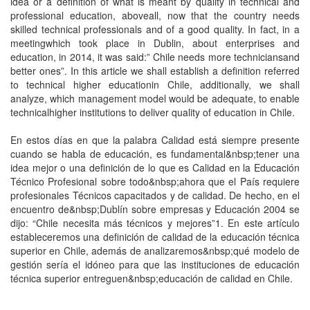
idea or a definition of what is meant by quality in technical and
professional education, aboveall, now that the country needs
skilled technical professionals and of a good quality. In fact, in a
meetingwhich took place in Dublin, about enterprises and
education, in 2014, it was said:” Chile needs more techniciansand
better ones”. In this article we shall establish a definition referred
to technical higher educationin Chile, additionally, we shall
analyze, which management model would be adequate, to enable
technicalhigher institutions to deliver quality of education in Chile.
En estos días en que la palabra Calidad está siempre presente
cuando se habla de educación, es fundamental&nbsp;tener una
idea mejor o una definición de lo que es Calidad en la Educación
Técnico Profesional sobre todo&nbsp;ahora que el País requiere
profesionales Técnicos capacitados y de calidad. De hecho, en el
encuentro de&nbsp;Dublín sobre empresas y Educación 2004 se
dijo: “Chile necesita más técnicos y mejores”1. En este artículo
estableceremos una definición de calidad de la educación técnica
superior en Chile, además de analizaremos&nbsp;qué modelo de
gestión sería el idóneo para que las instituciones de educación
técnica superior entreguen&nbsp;educación de calidad en Chile.