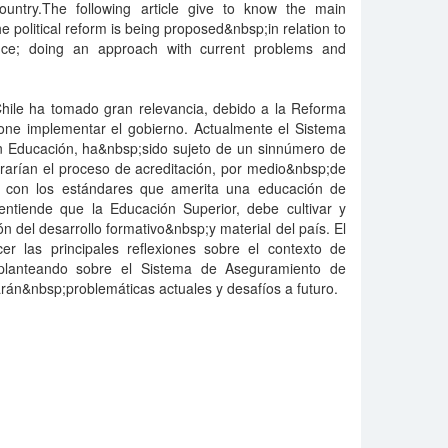
ountry.The following article give to know the main
he political reform is being proposed&nbsp;in relation to
nce; doing an approach with current problems and
Chile ha tomado gran relevancia, debido a la Reforma
ne implementar el gobierno. Actualmente el Sistema
 Educación, ha&nbsp;sido sujeto de un sinnúmero de
rarían el proceso de acreditación, por medio&nbsp;de
 con los estándares que amerita una educación de
ntiende que la Educación Superior, debe cultivar y
ón del desarrollo formativo&nbsp;y material del país. El
cer las principales reflexiones sobre el contexto de
planteando sobre el Sistema de Aseguramiento de
rán&nbsp;problemáticas actuales y desafíos a futuro.