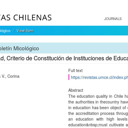
JOURNALS
ológico
View Item
letín Micológico
d, Criterio de Constitución de Instituciones de Edu
Full text
 V., Corina
https://revistas.umce.cl/index.p
Abstract
The education quality in Chile h
the authorities in thecountry ha
in education has been object of
the accreditation process throu
an education with high levels
education&nbsp;must cultivate an