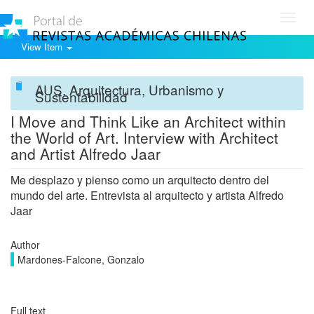
Toggl
navig
View Item
AUS. Arquitectura, Urbanismo y
Sustentabilidad
I Move and Think Like an Architect within
the World of Art. Interview with Architect
and Artist Alfredo Jaar
Me desplazo y pienso como un arquitecto dentro del
mundo del arte. Entrevista al arquitecto y artista Alfredo
Jaar
Author
Mardones-Falcone, Gonzalo
Full text