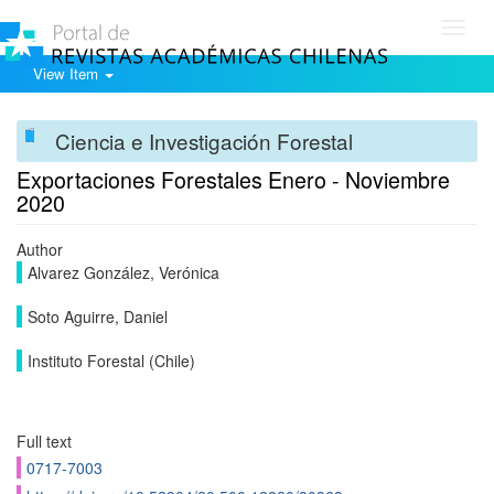
Toggl
navig
View Item
Ciencia e Investigación Forestal
Exportaciones Forestales Enero - Noviembre
2020
Author
Alvarez González, Verónica
Soto Aguirre, Daniel
Instituto Forestal (Chile)
Full text
0717-7003