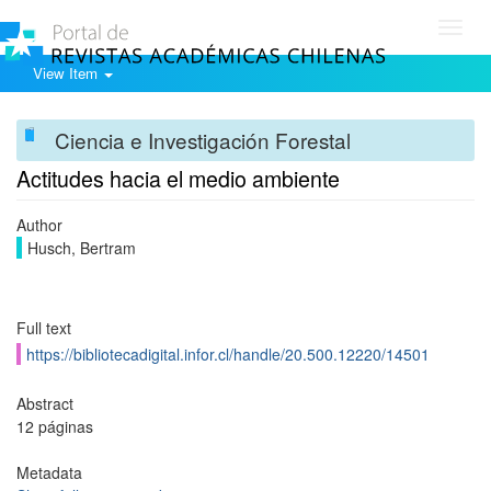
Toggl
navig
View Item
Ciencia e Investigación Forestal
Actitudes hacia el medio ambiente
Author
Husch, Bertram
Full text
https://bibliotecadigital.infor.cl/handle/20.500.12220/14501
Abstract
12 páginas
Metadata