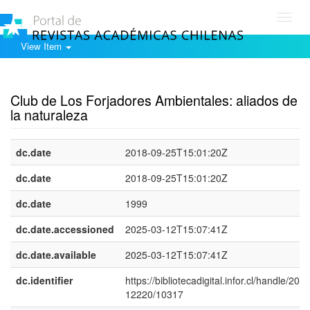
Toggl
navig
View Item
Show simple item record
Club de Los Forjadores Ambientales: aliados de
la naturaleza
dc.date
2018-09-25T15:01:20Z
dc.date
2018-09-25T15:01:20Z
dc.date
1999
dc.date.accessioned
2025-03-12T15:07:41Z
dc.date.available
2025-03-12T15:07:41Z
dc.identifier
https://bibliotecadigital.infor.cl/handle/20.5
12220/10317