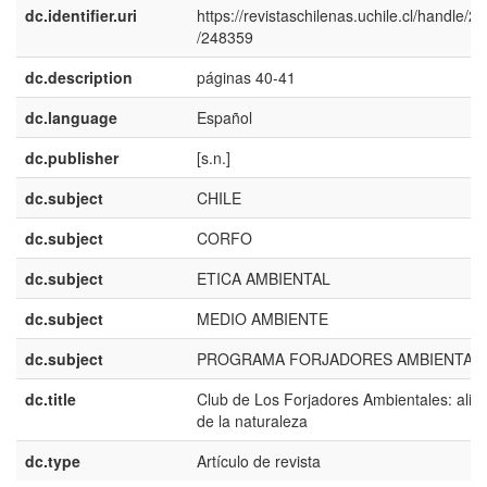
dc.identifier.uri
https://revistaschilenas.uchile.cl/handle/2
/248359
dc.description
páginas 40-41
dc.language
Español
dc.publisher
[s.n.]
dc.subject
CHILE
dc.subject
CORFO
dc.subject
ETICA AMBIENTAL
dc.subject
MEDIO AMBIENTE
dc.subject
PROGRAMA FORJADORES AMBIENTAL
dc.title
Club de Los Forjadores Ambientales: alia
de la naturaleza
dc.type
Artículo de revista