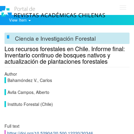
Toggl
navig
View Item
Ciencia e Investigación Forestal
Los recursos forestales en Chile. Informe final:
Inventario continuo de bosques nativos y
actualización de plantaciones forestales
Author
Bahamóndez V., Carlos
Avila Campos, Alberto
Instituto Forestal (Chile)
Full text
https://doi.org/10.52904/20.500.12220/30346