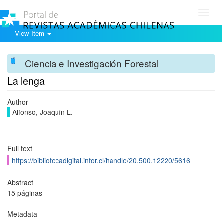
Toggl
navig
View Item
Ciencia e Investigación Forestal
La lenga
Author
Alfonso, Joaquín L.
Full text
https://bibliotecadigital.infor.cl/handle/20.500.12220/5616
Abstract
15 páginas
Metadata