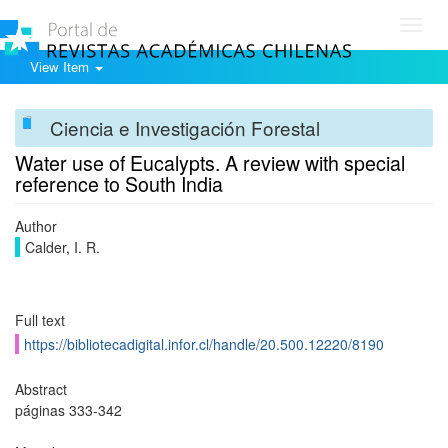
Toggl
navig
View Item
Ciencia e Investigación Forestal
Water use of Eucalypts. A review with special
reference to South India
Author
Calder, I. R.
Full text
https://bibliotecadigital.infor.cl/handle/20.500.12220/8190
Abstract
páginas 333-342