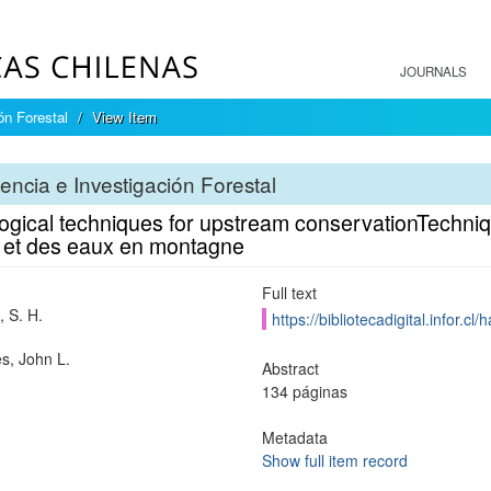
JOURNALS
ón Forestal
View Item
encia e Investigación Forestal
logical techniques for upstream conservationTechni
s et des eaux en montagne
Full text
, S. H.
https://bibliotecadigital.infor.
, John L.
Abstract
134 páginas
Metadata
Show full item record