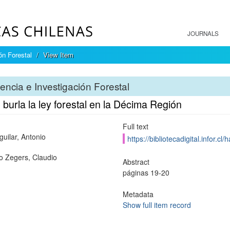
JOURNALS
ón Forestal
View Item
encia e Investigación Forestal
 burla la ley forestal en la Décima Región
Full text
guilar, Antonio
https://bibliotecadigital.infor.
 Zegers, Claudio
Abstract
páginas 19-20
Metadata
Show full item record