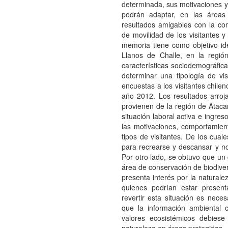
determinada, sus motivaciones y
podrán adaptar, en las áreas 
resultados amigables con la co
de movilidad de los visitantes y
memoria tiene como objetivo iden
Llanos de Challe, en la regió
características sociodemográfica
determinar una tipología de vis
encuestas a los visitantes chile
año 2012. Los resultados arroj
provienen de la región de Atacam
situación laboral activa e ingre
las motivaciones, comportamient
tipos de visitantes. De los cual
para recrearse y descansar y no 
Por otro lado, se obtuvo que un
área de conservación de biodive
presenta interés por la naturale
quienes podrían estar presen
revertir esta situación es neces
que la información ambiental c
valores ecosistémicos debiese 