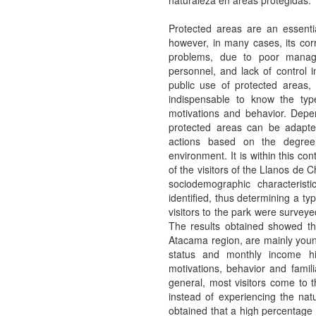
naturaleza en áreas protegidas.
Protected areas are an essentia
however, in many cases, its co
problems, due to poor manage
personnel, and lack of control i
public use of protected areas
indispensable to know the type
motivations and behavior. Depend
protected areas can be adapted
actions based on the degree o
environment. It is within this cont
of the visitors of the Llanos de C
sociodemographic characteristi
identified, thus determining a ty
visitors to the park were survey
The results obtained showed tha
Atacama region, are mainly young
status and monthly income h
motivations, behavior and famili
general, most visitors come to t
instead of experiencing the natu
obtained that a high percentage o