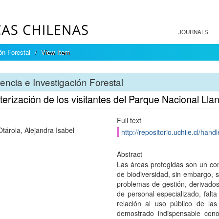
JOURNALS
ón Forestal
View Item
encia e Investigación Forestal
erización de los visitantes del Parque Nacional Ll
Full text
Otárola, Alejandra Isabel
http://repositorio.uchile.cl/han
Abstract
Las áreas protegidas son un co
de biodiversidad, sin embargo, 
problemas de gestión, derivado
de personal especializado, falta
relación al uso público de la
demostrado indispensable cono