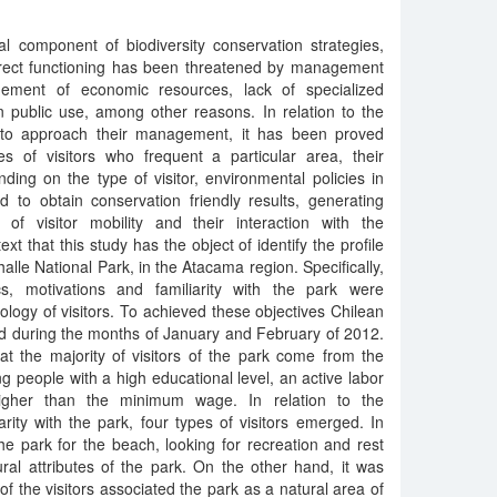
l component of biodiversity conservation strategies,
rrect functioning has been threatened by management
ment of economic resources, lack of specialized
n public use, among other reasons. In relation to the
, to approach their management, it has been proved
s of visitors who frequent a particular area, their
ing on the type of visitor, environmental policies in
 to obtain conservation friendly results, generating
f visitor mobility and their interaction with the
ext that this study has the object of identify the profile
halle National Park, in the Atacama region. Specifically,
cs, motivations and familiarity with the park were
pology of visitors. To achieved these objectives Chilean
ed during the months of January and February of 2012.
t the majority of visitors of the park come from the
 people with a high educational level, an active labor
igher than the minimum wage. In relation to the
arity with the park, four types of visitors emerged. In
he park for the beach, looking for recreation and rest
ral attributes of the park. On the other hand, it was
f the visitors associated the park as a natural area of