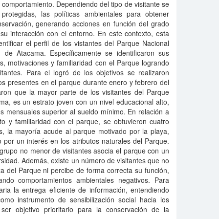
 comportamiento. Dependiendo del tipo de visitante se
protegidas, las políticas ambientales para obtener
nservación, generando acciones en función del grado
 su interacción con el entorno. En este contexto, esta
tificar el perfil de los vistantes del Parque Nacional
n de Atacama. Específicamente se identificaron sus
s, motivaciones y familiaridad con el Parque logrando
itantes. Para el logró de los objetivos se realizaron
nos presentes en el parque durante enero y febrero del
aron que la mayor parte de los visitantes del Parque
a, es un estrato joven con un nivel educacional alto,
sos mensuales superior al sueldo mínimo. En relación a
o y familiaridad con el parque, se obtuvieron cuatro
es, la mayoría acude al parque motivado por la playa,
por un interés en los atributos naturales del Parque.
 grupo no menor de visitantes asocia el parque con un
rsidad. Además, existe un número de visitantes que no
za del Parque ni percibe de forma correcta su función,
tando comportamientos ambientales negativos. Para
aria la entrega eficiente de información, entendiendo
omo instrumento de sensibilización social hacia los
ser objetivo prioritario para la conservación de la