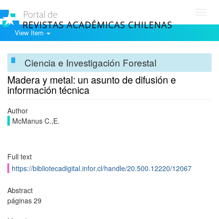
Toggl
navig
View Item
Ciencia e Investigación Forestal
Madera y metal: un asunto de difusión e
información técnica
Author
McManus C.,E.
Full text
https://bibliotecadigital.infor.cl/handle/20.500.12220/12067
Abstract
páginas 29