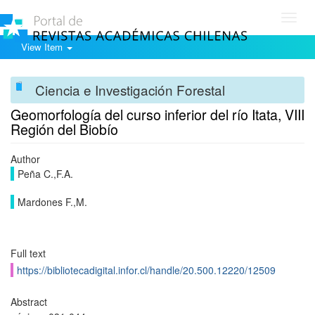
Toggl
navig
View Item
Ciencia e Investigación Forestal
Geomorfología del curso inferior del río Itata, VIII
Región del Biobío
Author
Peña C.,F.A.
Mardones F.,M.
Full text
https://bibliotecadigital.infor.cl/handle/20.500.12220/12509
Abstract