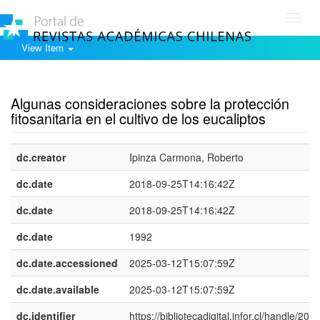
Toggl
navig
View Item
Show simple item record
Algunas consideraciones sobre la protección
fitosanitaria en el cultivo de los eucaliptos
dc.creator
Ipinza Carmona, Roberto
dc.date
2018-09-25T14:16:42Z
dc.date
2018-09-25T14:16:42Z
dc.date
1992
dc.date.accessioned
2025-03-12T15:07:59Z
dc.date.available
2025-03-12T15:07:59Z
dc.identifier
https://bibliotecadigital.infor.cl/handle/20.5