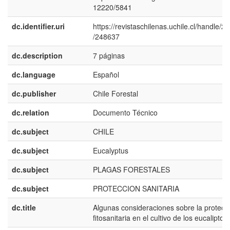
12220/5841
dc.identifier.uri
https://revistaschilenas.uchile.cl/handle/2
/248637
dc.description
7 páginas
dc.language
Español
dc.publisher
Chile Forestal
dc.relation
Documento Técnico
dc.subject
CHILE
dc.subject
Eucalyptus
dc.subject
PLAGAS FORESTALES
dc.subject
PROTECCION SANITARIA
dc.title
Algunas consideraciones sobre la protecc
fitosanitaria en el cultivo de los eucaliptos