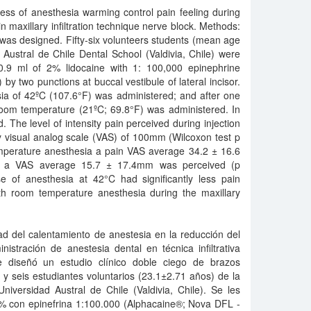
ess of anesthesia warming control pain feeling during
in maxillary infiltration technique nerve block. Methods:
dy was designed. Fifty-six volunteers students (mean age
Austral de Chile Dental School (Valdivia, Chile) were
0.9 ml of 2% lidocaine with 1: 100,000 epinephrine
by two punctions at buccal vestibule of lateral incisor.
ia of 42ºC (107.6°F) was administered; and after one
 room temperature (21ºC; 69.8°F) was administered. In
 The level of intensity pain perceived during injection
 visual analog scale (VAS) of 100mm (Wilcoxon test p
emperature anesthesia a pain VAS average 34.2 ± 16.6
 a VAS average 15.7 ± 17.4mm was perceived (p
se of anesthesia at 42°C had significantly less pain
h room temperature anesthesia during the maxillary
dad del calentamiento de anestesia en la reducción del
istración de anestesia dental en técnica infiltrativa
e diseñó un estudio clínico doble ciego de brazos
 y seis estudiantes voluntarios (23.1±2.71 años) de la
iversidad Austral de Chile (Valdivia, Chile). Se les
2% con epinefrina 1:100.000 (Alphacaine®; Nova DFL -