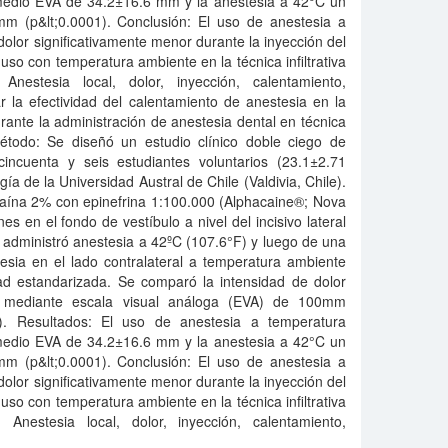
medio EVA de 34.2±16.6 mm y la anestesia a 42°C un
m (p&lt;0.0001). Conclusión: El uso de anestesia a
lor significativamente menor durante la inyección del
so con temperatura ambiente en la técnica infiltrativa
estesia local, dolor, inyección, calentamiento,
r la efectividad del calentamiento de anestesia en la
rante la administración de anestesia dental en técnica
y método: Se diseñó un estudio clínico doble ciego de
cincuenta y seis estudiantes voluntarios (23.1±2.71
a de la Universidad Austral de Chile (Valdivia, Chile).
ocaína 2% con epinefrina 1:100.000 (Alphacaine®; Nova
s en el fondo de vestíbulo a nivel del incisivo lateral
 administró anestesia a 42ºC (107.6°F) y luego de una
esia en el lado contralateral a temperatura ambiente
ad estandarizada. Se comparó la intensidad de dolor
ón mediante escala visual análoga (EVA) de 100mm
5). Resultados: El uso de anestesia a temperatura
medio EVA de 34.2±16.6 mm y la anestesia a 42°C un
m (p&lt;0.0001). Conclusión: El uso de anestesia a
lor significativamente menor durante la inyección del
so con temperatura ambiente en la técnica infiltrativa
estesia local, dolor, inyección, calentamiento,