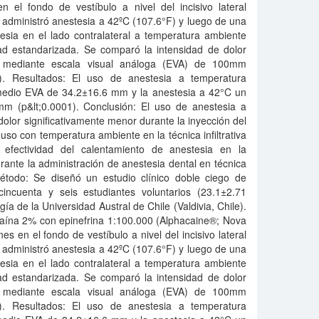
n el fondo de vestíbulo a nivel del incisivo lateral
 administró anestesia a 42ºC (107.6°F) y luego de una
esia en el lado contralateral a temperatura ambiente
ad estandarizada. Se comparó la intensidad de dolor
ón mediante escala visual análoga (EVA) de 100mm
5). Resultados: El uso de anestesia a temperatura
medio EVA de 34.2±16.6 mm y la anestesia a 42°C un
m (p&lt;0.0001). Conclusión: El uso de anestesia a
lor significativamente menor durante la inyección del
so con temperatura ambiente en la técnica infiltrativa
a efectividad del calentamiento de anestesia en la
rante la administración de anestesia dental en técnica
y método: Se diseñó un estudio clínico doble ciego de
cincuenta y seis estudiantes voluntarios (23.1±2.71
a de la Universidad Austral de Chile (Valdivia, Chile).
ocaína 2% con epinefrina 1:100.000 (Alphacaine®; Nova
s en el fondo de vestíbulo a nivel del incisivo lateral
 administró anestesia a 42ºC (107.6°F) y luego de una
esia en el lado contralateral a temperatura ambiente
ad estandarizada. Se comparó la intensidad de dolor
ón mediante escala visual análoga (EVA) de 100mm
5). Resultados: El uso de anestesia a temperatura