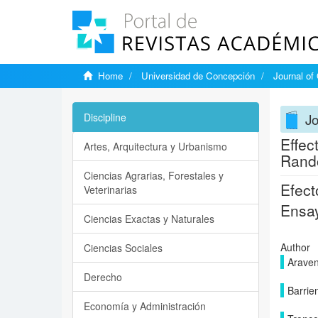
Home
Universidad de Concepción
Journal of
Jo
Discipline
Effec
Artes, Arquitectura y Urbanismo
Rando
Ciencias Agrarias, Forestales y
Efect
Veterinarias
Ensay
Ciencias Exactas y Naturales
Author
Ciencias Sociales
Araven
Derecho
Barrie
Economía y Administración