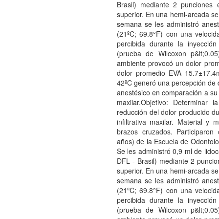
Brasil) mediante 2 punciones e
superior. En una hemi-arcada se
semana se les administró anest
(21ºC; 69.8°F) con una velocid
percibida durante la inyecci
(prueba de Wilcoxon p&lt;0.0
ambiente provocó un dolor pro
dolor promedio EVA 15.7±17.4m
42ºC generó una percepción de do
anestésico en comparación a su u
maxilar.Objetivo: Determinar l
reducción del dolor producido du
infiltrativa maxilar. Material 
brazos cruzados. Participaron 
años) de la Escuela de Odontologí
Se les administró 0,9 ml de lid
DFL - Brasil) mediante 2 puncione
superior. En una hemi-arcada se
semana se les administró anest
(21ºC; 69.8°F) con una velocid
percibida durante la inyecci
(prueba de Wilcoxon p&lt;0.0