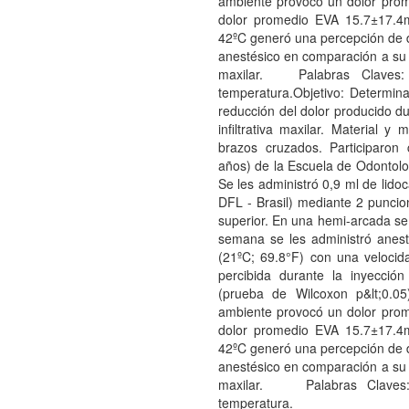
ambiente provocó un dolor pro
dolor promedio EVA 15.7±17.4m
42ºC generó una percepción de do
anestésico en comparación a su u
maxilar. Palabras Claves: An
temperatura.Objetivo: Determina
reducción del dolor producido du
infiltrativa maxilar. Material 
brazos cruzados. Participaron 
años) de la Escuela de Odontologí
Se les administró 0,9 ml de lid
DFL - Brasil) mediante 2 puncione
superior. En una hemi-arcada se
semana se les administró anest
(21ºC; 69.8°F) con una velocid
percibida durante la inyecci
(prueba de Wilcoxon p&lt;0.0
ambiente provocó un dolor pro
dolor promedio EVA 15.7±17.4m
42ºC generó una percepción de do
anestésico en comparación a su u
maxilar. Palabras Claves: An
temperatura.