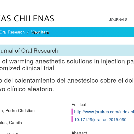
JOURNALS
 Oral Research
View Item
urnal of Oral Research
t of warming anesthetic solutions in injection p
mized clinical trial.
o del calentamiento del anestésico sobre el dol
o clínico aleatorio.
Full text
a, Pedro Christian
http://www.joralres.com/index.p
10.17126/joralres.2015.060
ntos, Camila
Abstract