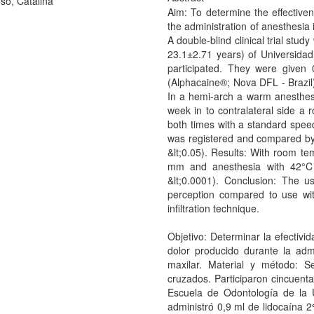
so, Catalina
Aim: To determine the effectiven
the administration of anesthesia 
A double-blind clinical trial stu
23.1±2.71 years) of Universidad 
participated. They were given 
(Alphacaine®; Nova DFL - Brazil) 
In a hemi-arch a warm anesthes
week in to contralateral side a
both times with a standard speed.
was registered and compared by
&lt;0.05). Results: With room t
mm and anesthesia with 42°C
&lt;0.0001). Conclusion: The u
perception compared to use wit
infiltration technique.
Objetivo: Determinar la efectivi
dolor producido durante la admin
maxilar. Material y método: S
cruzados. Participaron cincuenta
Escuela de Odontología de la Un
administró 0,9 ml de lidocaína 