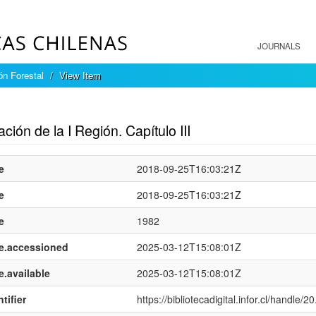
JOURNALS
ón Forestal
View Item
mple item record
ción de la I Región. Capítulo III
e
2018-09-25T16:03:21Z
e
2018-09-25T16:03:21Z
e
1982
e.accessioned
2025-03-12T15:08:01Z
e.available
2025-03-12T15:08:01Z
tifier
https://bibliotecadigital.infor.cl/handle