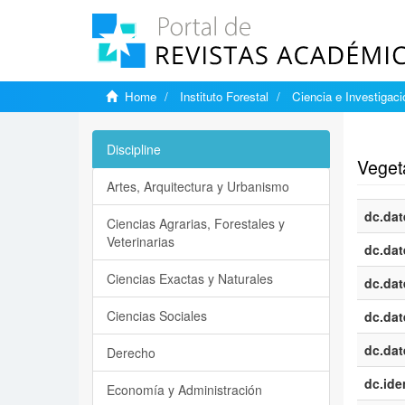
Home
Instituto Forestal
Ciencia e Investigaci
Show si
Discipline
Vegeta
Artes, Arquitectura y Urbanismo
dc.dat
Ciencias Agrarias, Forestales y
Veterinarias
dc.dat
Ciencias Exactas y Naturales
dc.dat
Ciencias Sociales
dc.dat
dc.dat
Derecho
dc.iden
Economía y Administración