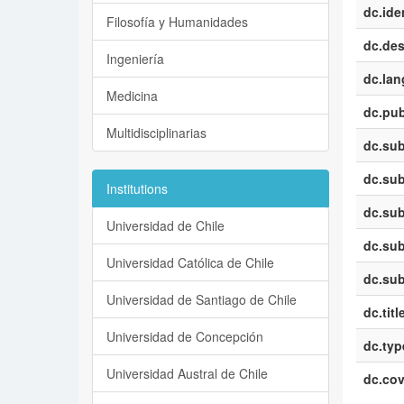
dc.iden
Filosofía y Humanidades
dc.des
Ingeniería
dc.la
Medicina
dc.pub
Multidisciplinarias
dc.sub
dc.sub
Institutions
dc.sub
Universidad de Chile
dc.sub
Universidad Católica de Chile
dc.sub
Universidad de Santiago de Chile
dc.titl
Universidad de Concepción
dc.typ
Universidad Austral de Chile
dc.co