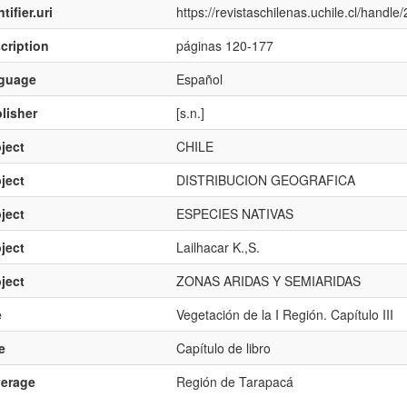
tifier.uri
https://revistaschilenas.uchile.cl/handl
cription
páginas 120-177
nguage
Español
lisher
[s.n.]
ject
CHILE
ject
DISTRIBUCION GEOGRAFICA
ject
ESPECIES NATIVAS
ject
Lailhacar K.,S.
ject
ZONAS ARIDAS Y SEMIARIDAS
e
Vegetación de la I Región. Capítulo III
e
Capítulo de libro
verage
Región de Tarapacá