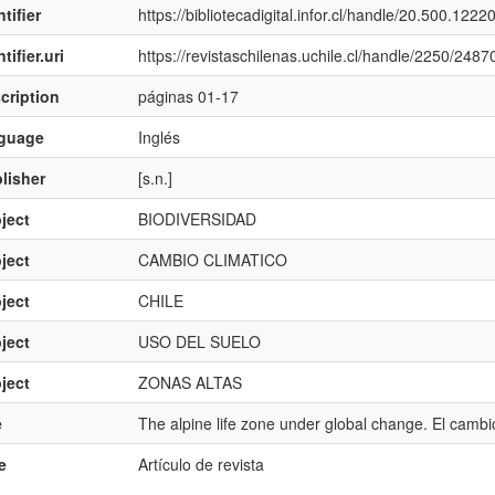
tifier
https://bibliotecadigital.infor.cl/handle/20.500.122
tifier.uri
https://revistaschilenas.uchile.cl/handle/2250/2487
cription
páginas 01-17
nguage
Inglés
lisher
[s.n.]
ject
BIODIVERSIDAD
ject
CAMBIO CLIMATICO
ject
CHILE
ject
USO DEL SUELO
ject
ZONAS ALTAS
e
The alpine life zone under global change. El cambi
e
Artículo de revista