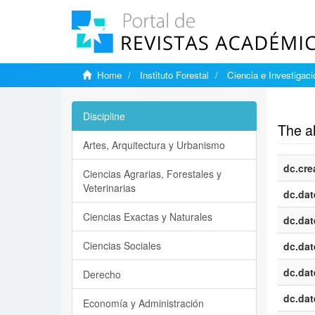
Home
Instituto Forestal
Ciencia e Investigaci
Show si
Discipline
The al
Artes, Arquitectura y Urbanismo
dc.cre
Ciencias Agrarias, Forestales y
Veterinarias
dc.dat
Ciencias Exactas y Naturales
dc.dat
Ciencias Sociales
dc.dat
dc.dat
Derecho
dc.dat
Economía y Administración