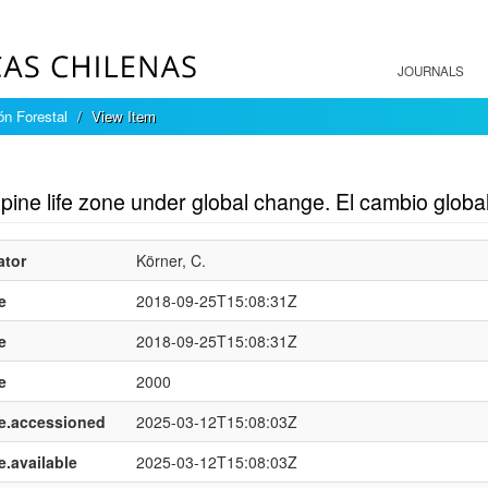
JOURNALS
ón Forestal
View Item
mple item record
pine life zone under global change. El cambio globa
ator
Körner, C.
e
2018-09-25T15:08:31Z
e
2018-09-25T15:08:31Z
e
2000
e.accessioned
2025-03-12T15:08:03Z
e.available
2025-03-12T15:08:03Z