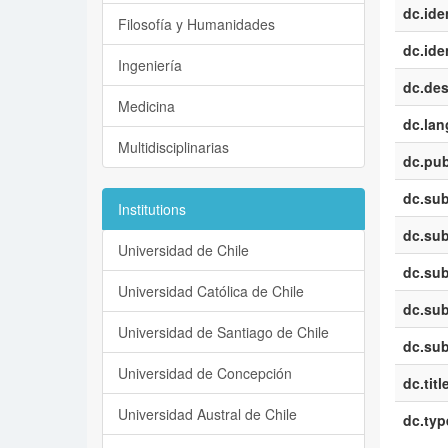
dc.iden
Filosofía y Humanidades
dc.iden
Ingeniería
dc.des
Medicina
dc.la
Multidisciplinarias
dc.pub
dc.sub
Institutions
dc.sub
Universidad de Chile
dc.sub
Universidad Católica de Chile
dc.sub
Universidad de Santiago de Chile
dc.sub
Universidad de Concepción
dc.titl
Universidad Austral de Chile
dc.typ