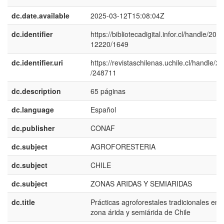
dc.date.available
2025-03-12T15:08:04Z
dc.identifier
https://bibliotecadigital.infor.cl/handle/20.5
12220/1649
dc.identifier.uri
https://revistaschilenas.uchile.cl/handle/2
/248711
dc.description
65 páginas
dc.language
Español
dc.publisher
CONAF
dc.subject
AGROFORESTERIA
dc.subject
CHILE
dc.subject
ZONAS ARIDAS Y SEMIARIDAS
dc.title
Prácticas agroforestales tradicionales en l
zona árida y semiárida de Chile