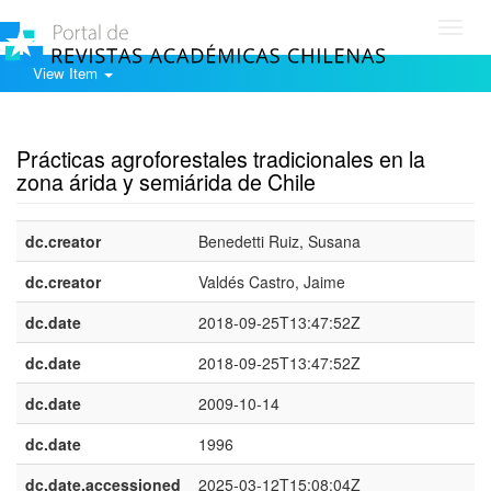
Toggl
navig
View Item
Show simple item record
Prácticas agroforestales tradicionales en la
zona árida y semiárida de Chile
dc.creator
Benedetti Ruiz, Susana
dc.creator
Valdés Castro, Jaime
dc.date
2018-09-25T13:47:52Z
dc.date
2018-09-25T13:47:52Z
dc.date
2009-10-14
dc.date
1996
dc.date.accessioned
2025-03-12T15:08:04Z