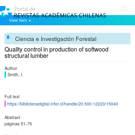
Toggl
navig
View Item
Ciencia e Investigación Forestal
Quality control in production of softwood
structural lumber
Author
Smith, I.
Full text
https://bibliotecadigital.infor.cl/handle/20.500.12220/15040
Abstract
páginas 51-75