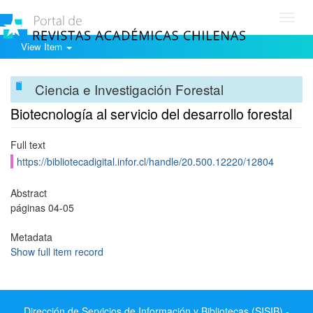
Toggl
navig
View Item
Ciencia e Investigación Forestal
Biotecnología al servicio del desarrollo forestal
Full text
https://bibliotecadigital.infor.cl/handle/20.500.12220/12804
Abstract
páginas 04-05
Metadata
Show full item record
Dirección de Servicios de Información y Bibliotecas (SISIB) -