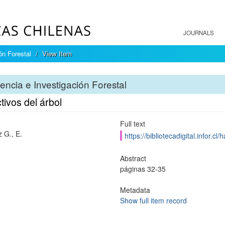
JOURNALS
ón Forestal
View Item
encia e Investigación Forestal
tivos del árbol
Full text
 G., E.
https://bibliotecadigital.infor.
Abstract
páginas 32-35
Metadata
Show full item record