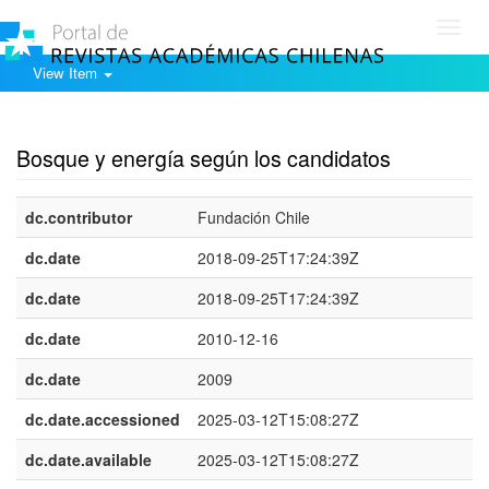
Toggl
navig
View Item
Show simple item record
Bosque y energía según los candidatos
dc.contributor
Fundación Chile
dc.date
2018-09-25T17:24:39Z
dc.date
2018-09-25T17:24:39Z
dc.date
2010-12-16
dc.date
2009
dc.date.accessioned
2025-03-12T15:08:27Z
dc.date.available
2025-03-12T15:08:27Z