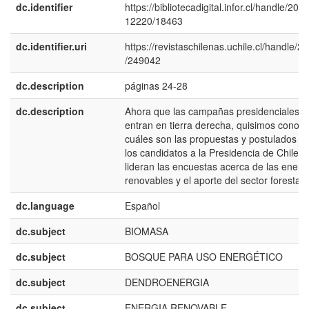
dc.identifier
https://bibliotecadigital.infor.cl/handle/20.5
12220/18463
dc.identifier.uri
https://revistaschilenas.uchile.cl/handle/2
/249042
dc.description
páginas 24-28
dc.description
Ahora que las campañas presidenciales
entran en tierra derecha, quisimos conoce
cuáles son las propuestas y postulados d
los candidatos a la Presidencia de Chile 
lideran las encuestas acerca de las energ
renovables y el aporte del sector forestal
dc.language
Español
dc.subject
BIOMASA
dc.subject
BOSQUE PARA USO ENERGÉTICO
dc.subject
DENDROENERGIA
dc.subject
ENERGIA RENOVABLE