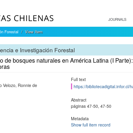
JOURNALS
ón Forestal
View Item
encia e Investigación Forestal
 de bosques naturales en América Latina (I Parte): t
oras
Full text
 Velozo, Ronnie de
https://bibliotecadigital.infor.
Abstract
páginas 47-50, 47-50
Metadata
Show full item record