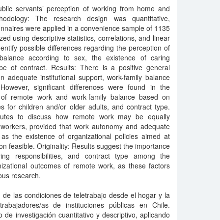
blic servants’ perception of working from home and
ethodology: The research design was quantitative,
onnaires were applied in a convenience sample of 1135
ed using descriptive statistics, correlations, and linear
entify possible differences regarding the perception of
balance according to sex, the existence of caring
pe of contract. Results: There is a positive general
n adequate institutional support, work-family balance
However, significant differences were found in the
e of remote work and work-family balance based on
es for children and/or older adults, and contract type.
ributes to discuss how remote work may be equally
nd workers, provided that work autonomy and adequate
 as the existence of organizational policies aimed at
on feasible. Originality: Results suggest the importance
ving responsibilities, and contract type among the
anizational outcomes of remote work, as these factors
ous research.
n de las condiciones de teletrabajo desde el hogar y la
 trabajadores/as de instituciones públicas en Chile.
 de investigación cuantitativo y descriptivo, aplicando