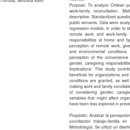
Urrutia, Veronica Edith
Purpose: To analyze Chilean pu
work-family reconciliation. M
descriptive. Standardized questi
public servants. Data were analyz
regression models, in order to id
remote work and work-family 
responsibilities at home and ty
perception of remote work, give
and environmental conditions. 
perception of the convenienc
gender, caregiving responsibiliti
Implications: This study cont
beneficial for organizations a
conditions are granted, as well
making work and family conciliati
of considering gender, caregi
variables that might affect org
have been less explored in previ
Propósito: Analizar la percepció
conciliación trabajo-familia en
Metodología: Se utilizó un diseño