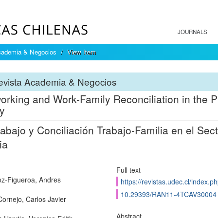
JOURNALS
cademia & Negocios
View Item
evista Academia & Negocios
orking and Work-Family Reconciliation in the P
y
rabajo y Conciliación Trabajo-Familia en el Sec
ia
Full text
z-Figueroa, Andres
https://revistas.udec.cl/index.p
10.29393/RAN11-4TCAV30004
ornejo, Carlos Javier
Abstract