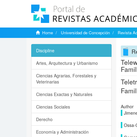
Home
Universidad de Concepción
Revista A
R
Discipline
Telew
Artes, Arquitectura y Urbanismo
Famil
Ciencias Agrarias, Forestales y
Telet
Veterinarias
Famil
Ciencias Exactas y Naturales
Author
Ciencias Sociales
Jimene
Derecho
Ossa-C
Economía y Administración