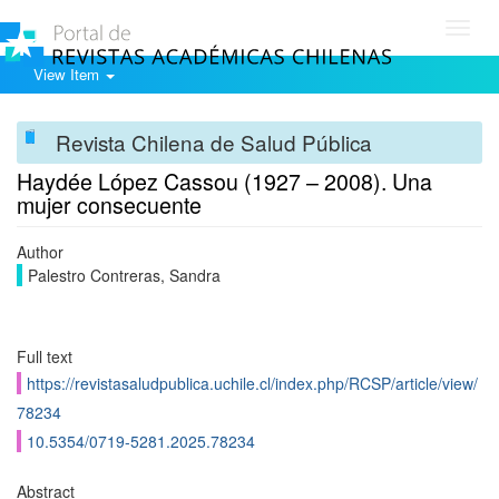
Toggl
navig
View Item
Revista Chilena de Salud Pública
Haydée López Cassou (1927 – 2008). Una
mujer consecuente
Author
Palestro Contreras, Sandra
Full text
https://revistasaludpublica.uchile.cl/index.php/RCSP/article/view/
78234
10.5354/0719-5281.2025.78234
Abstract