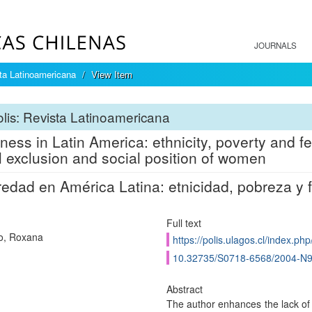
JOURNALS
sta Latinoamericana
View Item
lis: Revista Latinoamericana
ness in Latin America: ethnicity, poverty and fe
l exclusion and social position of women
redad en América Latina: etnicidad, pobreza y 
Full text
o, Roxana
https://polis.ulagos.cl/index.php
10.32735/S0718-6568/2004-N
Abstract
The author enhances the lack of 