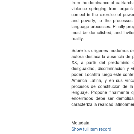
from the dominance of patriarchal
violence springing from organiz
context in the exercise of power 
and poverty, to the processes of
language processes. Finally prop
must be demolished, and invite
reality.
Sobre los orígenes modernos de l
autora destaca la ausencia de pr
XX, a partir del predominio 
desigualdad, discriminación y v
poder. Localiza luego este contex
América Latina, y en sus víncu
procesos de constitución de la
lenguaje. Propone finalmente q
encerrados debe ser demolida
caracteriza la realidad latinoame
Metadata
Show full item record