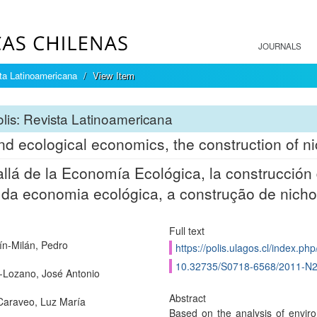
JOURNALS
sta Latinoamericana
View Item
lis: Revista Latinoamericana
d ecological economics, the construction of nic
llá de la Economía Ecológica, la construcción 
da economia ecológica, a construção de nicho
Full text
ín-Milán, Pedro
https://polis.ulagos.cl/index.php
10.32735/S0718-6568/2011-N
-Lozano, José Antonio
Abstract
Caraveo, Luz María
Based on the analysis of enviro