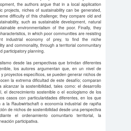
opment, the authors argue that in a local application
ic projects, niches of sustainability can be generated,
eme difficulty of this challenge; they compare old and
tainability, such as sustainable development, natural
tainable environmentalism of the poor. Finally, they
characteristics, in which poor communities are resisting
nt industrial economy of prey, to find the niche
ility and commonality, through a territorial communitary
 participatory planning.
talismo desde las perspectivas que brindan diferentes
tenible, los autores argumentan que, en un nivel de
 y proyectos específicos, se pueden generar nichos de
nocen la extrema dificultad de este desafío; comparan
alcanzar la sostenibilidad, tales como: el desarrollo
al, el decrecimiento sostenible o el ecologismo de los
os casos con particularidades diferentes, en los que
 a la Raubwirtschaft o economía industrial de rapiña
ción de nichos de sostenibilidad desde una perspectiva
ante el ordenamiento comunitario territorial, la
eación participativa.