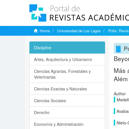
Home
Universidad de Los Lagos
Polis: Revi
Po
Discipline
Beyon
Artes, Arquitectura y Urbanismo
Más a
Ciencias Agrarias, Forestales y
Veterinarias
Além 
Ciencias Exactas y Naturales
Author
Medell
Ciencias Sociales
Avalos
Derecho
Nieto-
Economía y Administración