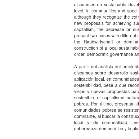
discourses on sustainable devel
level, in communities and specif
although they recognize the extr
new proposals for achieving sus
capitalism, the decrease or sus
present two cases with different 
the Raubwirtschaft or domina
construction of a local sustainab
order, democratic governance and
A partir del análisis del ambien
discursos sobre desarrollo sos
aplicación local, en comunidades
sostenibilidad, pese a que reco
viejas y nuevas propuestas para 
sostenible, el capitalismo natur
pobres. Por último, presentan d
comunidades pobres se resisten
dominante, al buscar la construc
local y de comunalidad, medi
gobernanza democrática y la plan