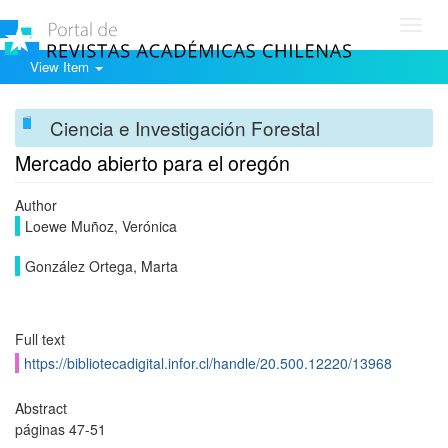
Toggl
navig
View Item
Ciencia e Investigación Forestal
Mercado abierto para el oregón
Author
Loewe Muñoz, Verónica
González Ortega, Marta
Full text
https://bibliotecadigital.infor.cl/handle/20.500.12220/13968
Abstract
páginas 47-51