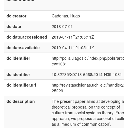
dc.creator
Cadenas, Hugo
dc.date
2018-07-01
dc.date.accessioned
2019-04-11T21:05:11Z
dc.date.available
2019-04-11T21:05:11Z
dc.identifier
http://polis.ulagos.cl/index.php/polis/article
ew/1081
dc.identifier
10.32735/S0718-6568/2014-N39-1081
dc.identifier.uri
http://revistaschilenas.uchile.cl/handle/225
25229
dc.description
The present paper aims at developing a
theoretical proposal on the concept of
culture from social systems theory. From t
approach, we propose a concept of cultur
as a ‘medium of communication’,