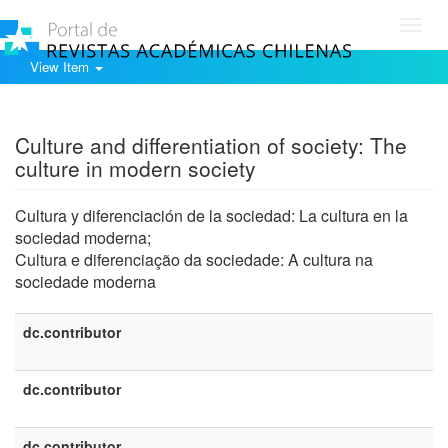
Toggl
navig
View Item
Show simple item record
Culture and differentiation of society: The
culture in modern society
Cultura y diferenciación de la sociedad: La cultura en la
sociedad moderna;
Cultura e diferenciação da sociedade: A cultura na
sociedade moderna
dc.contributor
dc.contributor
dc.contributor