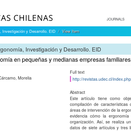
JOURNALS
 Investigación y Desarrollo. EID
View Item
gonomía, Investigación y Desarrollo. EID
omía en pequeñas y medianas empresas familiares
Full text
Cárcamo, Morelia
http://revistas.udec.cl/index.p
Abstract
Este artículo tiene como objet
compilación de características 
áreas de intervención de la ergo
evidencia cómo la ergonomía 
organización. Así, se realiza u
datos de siete artículos y tres