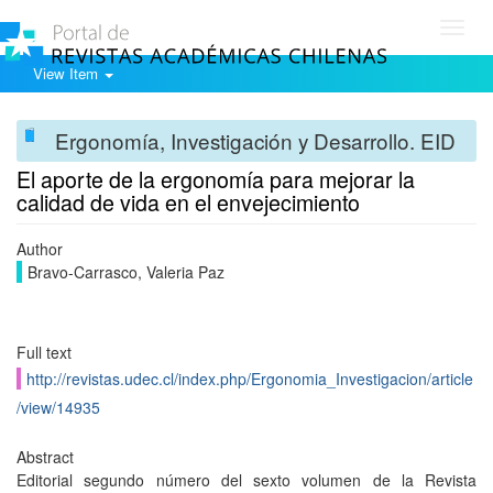
Toggl
navig
View Item
Ergonomía, Investigación y Desarrollo. EID
El aporte de la ergonomía para mejorar la
calidad de vida en el envejecimiento
Author
Bravo-Carrasco, Valeria Paz
Full text
http://revistas.udec.cl/index.php/Ergonomia_Investigacion/article
/view/14935
Abstract
Editorial segundo número del sexto volumen de la Revista