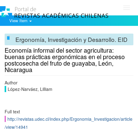
Toggl
navig
View Item
Ergonomía, Investigación y Desarrollo. EID
Economía informal del sector agricultura:
buenas prácticas ergonómicas en el proceso
postcosecha del fruto de guayaba, León,
Nicaragua
Author
López-Narváez, Lilliam
Full text
http://revistas.udec.cl/index.php/Ergonomia_Investigacion/article
/view/14941