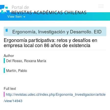
Toggl
navig
View Item
Ergonomía, Investigación y Desarrollo. EID
Ergonomía participativa: retos y desafíos en
empresa local con 86 años de existencia
Author
Del Rosso, Roxana María
Martín, Pablo
Full text
http://revistas.udec.cl/index.php/Ergonomia_Investigacion/article
/view/14943