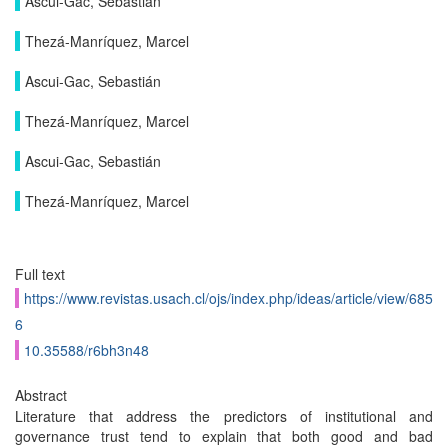
Ascui-Gac, Sebastián
Thezá-Manríquez, Marcel
Ascui-Gac, Sebastián
Thezá-Manríquez, Marcel
Ascui-Gac, Sebastián
Thezá-Manríquez, Marcel
Full text
https://www.revistas.usach.cl/ojs/index.php/ideas/article/view/685
6
10.35588/r6bh3n48
Abstract
Literature that address the predictors of institutional and
governance trust tend to explain that both good and bad