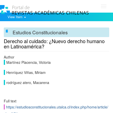
Toggl
navig
View Item
Estudios Constitucionales
Derecho al cuidado: ¿Nuevo derecho humano
en Latinoamérica?
Author
Martínez Placencia, Victoria
Henríquez Viñas, Miriam
rodríguez atero, Macarena
Full text
https://estudiosconstitucionales.utalca.cl/index.php/home/article/