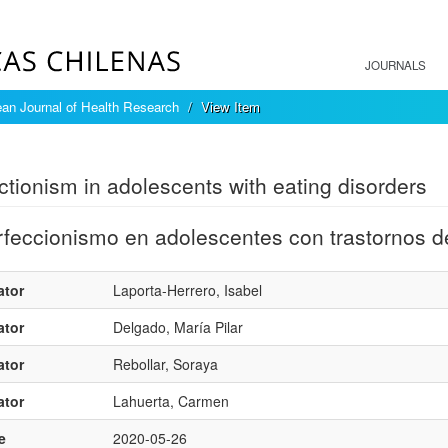
JOURNALS
an Journal of Health Research
View Item
mple item record
ctionism in adolescents with eating disorders
rfeccionismo en adolescentes con trastornos d
ator
Laporta-Herrero, Isabel
ator
Delgado, María Pilar
ator
Rebollar, Soraya
ator
Lahuerta, Carmen
e
2020-05-26