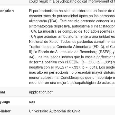
could result in a psychopathological improvement of 
cription
El perfeccionismo ha sido considerado un factor de ri
característica de personalidad típica en las persona
alimentaria (TCA). Este estudio pretende conocer la r
sintomatología depresiva, autoestima e insatisfacci
TCA. La muestra se compuso de 100 adolescentes (M
TCA que acudían ambulatoriamente a una unidad espe
Nacional de Salud. Todos los pacientes cumplimentar
Trastornos de la Conducta Alimentaria (EDI-3), el Cu
II), la Escala de Autoestima de Rosenberg (RSES), y
34). Los resultados indican que la escala perfeccion
de forma positiva con el CEDI-II (r = ,336, p = ,001) 
negativa con el RSES (r = -,337, p = ,001). Los ado
más alto en perfeccionismo presentan mayor sintomat
menor autoestima. Consideramos que un abordaje es
redundar en una mejoría psicopatológica de estos pa
mat
application/pdf
nguage
spa
lisher
Universidad Autónoma de Chile