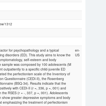
view/1312
factor for psychopathology and a typical
en-
ting disorders (ED). This study aims to know the
US
symptomatology, self-esteem and body
The sample was composed by 100 adolescents (M
outpatiently to a specific child-juvenile ED
eted the perfectionism scale of the Inventory of
ion Questionnaire (CEDI-II), the Rosenberg
onnaire (BSQ-34). Results indicate that the
ositively with CEDI-II (r =, 336, p =, 001) and
h the RSES (r = -, 337, p =, 001). Adolescents
sm show greater depressive symptoms and body
hat emphasizing the treatment of perfectionism