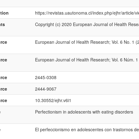
ation
https://revistas.uautonoma.cl/index.php/ejhr/article/
hts
Copyright (c) 2020 European Journal of Health Rese
rce
European Journal of Health Research; Vol. 6 No. 1 (
rce
European Journal of Health Research; Vol. 6 Núm. 1 
rce
2445-0308
rce
2444-9067
rce
10.30552/ejhr.v6i1
e
Perfectionism in adolescents with eating disorders
e
El perfeccionismo en adolescentes con trastornos de