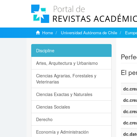
Home
Universidad Autónoma de Chile
Europe
Show si
Discipline
Perfe
Artes, Arquitectura y Urbanismo
El pe
Ciencias Agrarias, Forestales y
Veterinarias
dc.cre
Ciencias Exactas y Naturales
dc.cre
Ciencias Sociales
dc.cre
Derecho
dc.cre
Economía y Administración
dc.dat