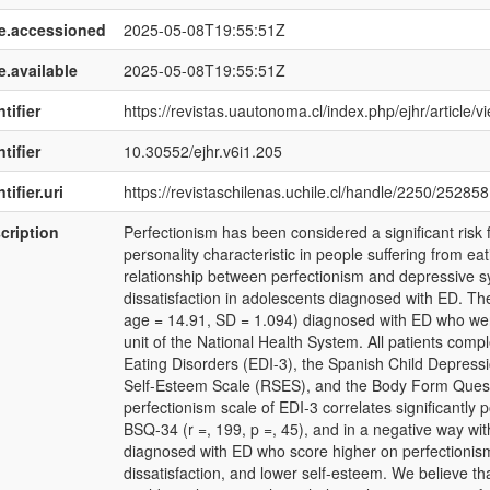
e.accessioned
2025-05-08T19:55:51Z
e.available
2025-05-08T19:55:51Z
tifier
https://revistas.uautonoma.cl/index.php/ejhr/article/
tifier
10.30552/ejhr.v6i1.205
tifier.uri
https://revistaschilenas.uchile.cl/handle/2250/252858
cription
Perfectionism has been considered a significant risk 
personality characteristic in people suffering from ea
relationship between perfectionism and depressive 
dissatisfaction in adolescents diagnosed with ED. 
age = 14.91, SD = 1.094) diagnosed with ED who went 
unit of the National Health System. All patients compl
Eating Disorders (EDI-3), the Spanish Child Depress
Self-Esteem Scale (RSES), and the Body Form Questi
perfectionism scale of EDI-3 correlates significantly p
BSQ-34 (r =, 199, p =, 45), and in a negative way wit
diagnosed with ED who score higher on perfectioni
dissatisfaction, and lower self-esteem. We believe t