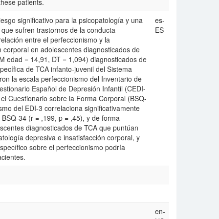
these patients.
esgo significativo para la psicopatología y una
es-
s que sufren trastornos de la conducta
ES
elación entre el perfeccionismo y la
ón corporal en adolescentes diagnosticados de
 edad = 14,91, DT = 1,094) diagnosticados de
cífica de TCA infanto-juvenil del Sistema
on la escala perfeccionismo del Inventario de
estionario Español de Depresión Infantil (CEDI-
 el Cuestionario sobre la Forma Corporal (BSQ-
ismo del EDI-3 correlaciona significativamente
y BSQ-34 (r = ,199, p = ,45), y de forma
lescentes diagnosticados de TCA que puntúan
ología depresiva e insatisfacción corporal, y
pecífico sobre el perfeccionismo podría
cientes.
en-