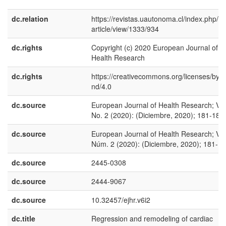
dc.relation
https://revistas.uautonoma.cl/index.php/ej
article/view/1333/934
dc.rights
Copyright (c) 2020 European Journal of
Health Research
dc.rights
https://creativecommons.org/licenses/by-n
nd/4.0
dc.source
European Journal of Health Research; Vol
No. 2 (2020): (Diciembre, 2020); 181-189
dc.source
European Journal of Health Research; Vol
Núm. 2 (2020): (Diciembre, 2020); 181-1
dc.source
2445-0308
dc.source
2444-9067
dc.source
10.32457/ejhr.v6i2
dc.title
Regression and remodeling of cardiac