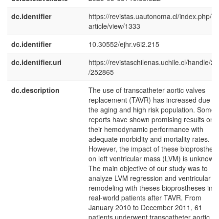
dc.identifier
https://revistas.uautonoma.cl/index.php/ej
article/view/1333
dc.identifier
10.30552/ejhr.v6i2.215
dc.identifier.uri
https://revistaschilenas.uchile.cl/handle/2
/252865
dc.description
The use of transcatheter aortic valves
replacement (TAVR) has increased due to
the aging and high risk population. Some
reports have shown promising results on
their hemodynamic performance with
adequate morbidity and mortality rates.
However, the impact of these bioprosthes
on left ventricular mass (LVM) is unknown
The main objective of our study was to
analyze LVM regression and ventricular
remodeling with theses bioprostheses in
real-world patients after TAVR. From
January 2010 to December 2011, 61
patients underwent transcatheter aortic