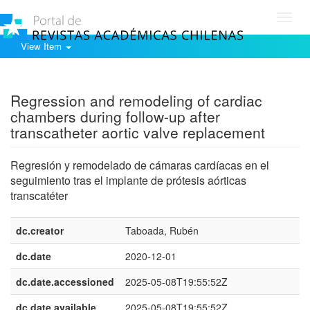
Toggl
navig
View Item
Show simple item record
Regression and remodeling of cardiac
chambers during follow-up after
transcatheter aortic valve replacement
Regresión y remodelado de cámaras cardíacas en el
seguimiento tras el implante de prótesis aórticas
transcatéter
dc.creator
Taboada, Rubén
dc.date
2020-12-01
dc.date.accessioned
2025-05-08T19:55:52Z
dc.date.available
2025-05-08T19:55:52Z