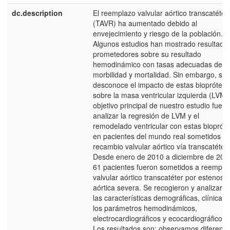
dc.description
El reemplazo valvular aórtico transcatéter
(TAVR) ha aumentado debido al
envejecimiento y riesgo de la población.
Algunos estudios han mostrado resultado
prometedores sobre su resultado
hemodinámico con tasas adecuadas de
morbilidad y mortalidad. Sin embargo, se
desconoce el impacto de estas bioprótesi
sobre la masa ventricular izquierda (LVM).
objetivo principal de nuestro estudio fue
analizar la regresión de LVM y el
remodelado ventricular con estas biopróte
en pacientes del mundo real sometidos a
recambio valvular aórtico vía transcatéter.
Desde enero de 2010 a diciembre de 201
61 pacientes fueron sometidos a reempla
valvular aórtico transcatéter por estenosis
aórtica severa. Se recogieron y analizaro
las características demográficas, clínicas 
los parámetros hemodinámicos,
electrocardiográficos y ecocardiográficos.
Los resultados son: observamos diferenci