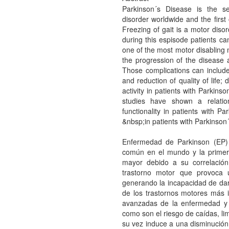
Parkinson´s Disease is the 
disorder worldwide and the first
Freezing of gait is a motor diso
during this espisode patients ca
one of the most motor disabling 
the progression of the disease
Those complications can include i
and reduction of quality of life
activity in patients with Parkins
studies have shown a relation
functionality in patients with P
&nbsp;in patients with Parkinson´
Enfermedad de Parkinson (EP)
común en el mundo y la primer
mayor debido a su correlació
trastorno motor que provoca 
generando la incapacidad de da
de los trastornos motores más 
avanzadas de la enfermedad y 
como son el riesgo de caídas, lim
su vez induce a una disminución 