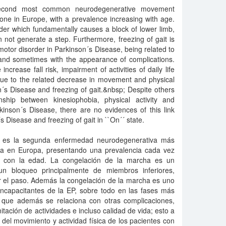
second most common neurodegenerative movement
 one in Europe, with a prevalence increasing with age.
rder which fundamentally causes a block of lower limb,
n not generate a step. Furthermore, freezing of gait is
motor disorder in Parkinson´s Disease, being related to
 and sometimes with the appearance of complications.
ncrease fall risk, impairment of activities of daily life
; due to the related decrease in movement and physical
on´s Disease and freezing of gait.&nbsp; Despite others
ship between kinesiophobia, physical activity and
arkinson´s Disease, there are no evidences of this link
s Disease and freezing of gait in ``On´´ state.
 es la segunda enfermedad neurodegenerativa más
a en Europa, presentando una prevalencia cada vez
n con la edad. La congelación de la marcha es un
un bloqueo principalmente de miembros inferiores,
r el paso. Además la congelación de la marcha es uno
incapacitantes de la EP, sobre todo en las fases más
que además se relaciona con otras complicaciones,
itación de actividades e incluso calidad de vida; esto a
del movimiento y actividad física de los pacientes con