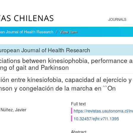
JOURNALS
an Journal of Health Research
View Item
ropean Journal of Health Research
iations between kinesiophobia, performance and
ing of gait and Parkinson
ión entre kinesiofobia, capacidad al ejercicio 
nson y congelación de la marcha en ``On
Full text
 Núñez, Javier
https://revistas.uautonoma.cl/in
10.32457/ejhr.v7i1.1395
Abstract