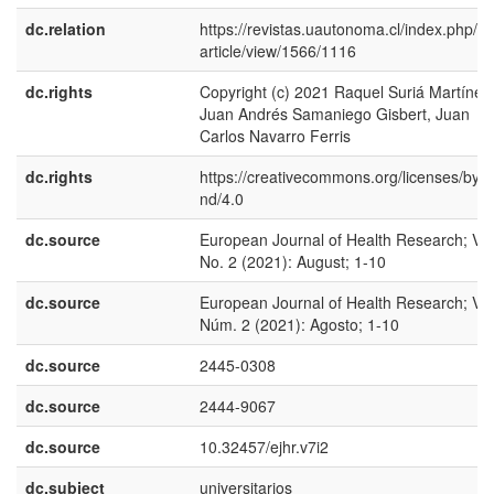
dc.relation
https://revistas.uautonoma.cl/index.php/ej
article/view/1566/1116
dc.rights
Copyright (c) 2021 Raquel Suriá Martínez
Juan Andrés Samaniego Gisbert, Juan
Carlos Navarro Ferris
dc.rights
https://creativecommons.org/licenses/by-n
nd/4.0
dc.source
European Journal of Health Research; Vol
No. 2 (2021): August; 1-10
dc.source
European Journal of Health Research; Vol
Núm. 2 (2021): Agosto; 1-10
dc.source
2445-0308
dc.source
2444-9067
dc.source
10.32457/ejhr.v7i2
dc.subject
universitarios