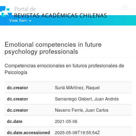
Toggl
navig
View Item
Show simple item record
Emotional competencies in future
psychology professionals
Competencias emocionales en futuros profesionales de
Psicología
dc.creator
Suriá MArtínez, Raquel
dc.creator
Samaniego Gisbert, Juan Andrés
dc.creator
Navarro Ferris, Juan Carlos
dc.date
2021-05-06
dc.date.accessioned
2025-05-08T19:55:54Z