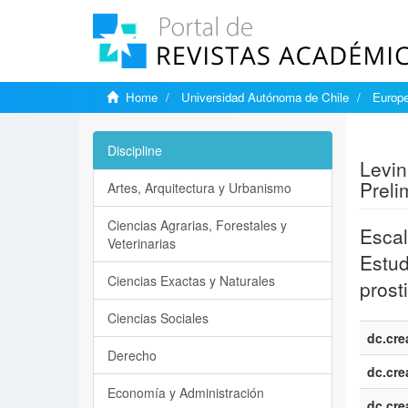
Home
Universidad Autónoma de Chile
Europe
Show si
Discipline
Levin
Preli
Artes, Arquitectura y Urbanismo
Ciencias Agrarias, Forestales y
Escal
Veterinarias
Estud
Ciencias Exactas y Naturales
prost
Ciencias Sociales
dc.cre
Derecho
dc.cre
Economía y Administración
dc.cre