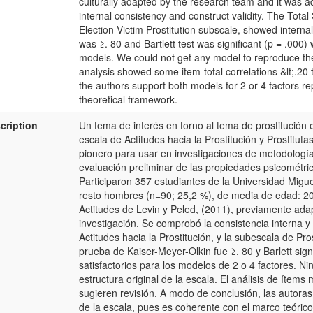
culturally adapted by the research team and it was 
internal consistency and construct validity. The Total
Election-Victim Prostitution subscale, showed interna
was ≥. 80 and Bartlett test was significant (p = .000) 
models. We could not get any model to reproduce the 
analysis showed some item-total correlations &lt;.20 
the authors support both models for 2 or 4 factors re
theoretical framework.
cription
Un tema de interés en torno al tema de prostitución e
escala de Actitudes hacia la Prostitución y Prostitut
pionero para usar en investigaciones de metodología 
evaluación preliminar de las propiedades psicométri
Participaron 357 estudiantes de la Universidad Mig
resto hombres (n=90; 25,2 %), de media de edad: 20,
Actitudes de Levin y Peled, (2011), previamente ada
investigación. Se comprobó la consistencia interna y 
Actitudes hacia la Prostitución, y la subescala de Pr
prueba de Kaiser-Meyer-Olkin fue ≥. 80 y Barlett sign
satisfactorios para los modelos de 2 o 4 factores. 
estructura original de la escala. El análisis de ítems 
sugieren revisión. A modo de conclusión, las autoras
de la escala, pues es coherente con el marco teóri