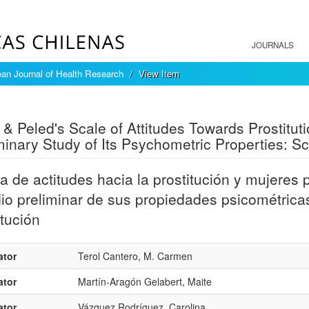
JOURNALS
an Journal of Health Research
View Item
mple item record
 & Peled's Scale of Attitudes Towards Prostitu
minary Study of Its Psychometric Properties: Sca
a de actitudes hacia la prostitución y mujeres 
io preliminar de sus propiedades psicométricas
itución
ator
Terol Cantero, M. Carmen
ator
Martín-Aragón Gelabert, Maite
ator
Vázquez Rodríguez, Carolina