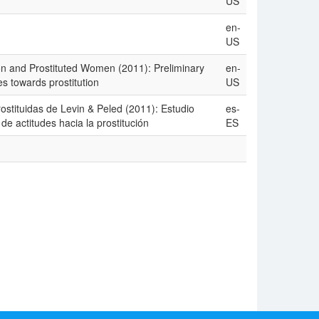
US
en-
US
ion and Prostituted Women (2011): Preliminary
en-
es towards prostitution
US
rostituidas de Levin & Peled (2011): Estudio
es-
e actitudes hacia la prostitución
ES