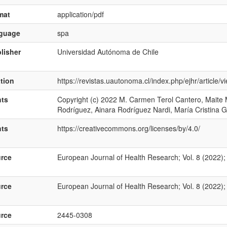
mat
application/pdf
nguage
spa
lisher
Universidad Autónoma de Chile
ation
https://revistas.uautonoma.cl/index.php/ejhr/article/
hts
Copyright (c) 2022 M. Carmen Terol Cantero, Maite 
Rodríguez, Ainara Rodríguez Nardi, María Cristina 
hts
https://creativecommons.org/licenses/by/4.0/
rce
European Journal of Health Research; Vol. 8 (2022);
rce
European Journal of Health Research; Vol. 8 (2022);
rce
2445-0308