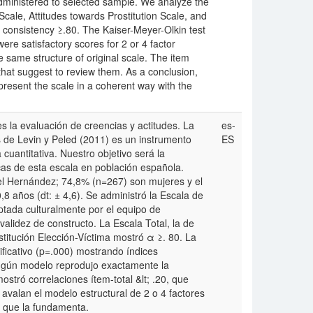
administered to selected sample. We analyze the
 Scale, Attitudes towards Prostitution Scale, and
l consistency ≥.80. The Kaiser-Meyer-Olkin test
were satisfactory scores for 2 or 4 factor
same structure of original scale. The item
that suggest to review them. As a conclusion,
present the scale in a coherent way with the
s la evaluación de creencias y actitudes. La
es-
as de Levin y Peled (2011) es un instrumento
ES
cuantitativa. Nuestro objetivo será la
cas de esta escala en población española.
uel Hernández; 74,8% (n=267) son mujeres y el
8 años (dt: ± 4,6). Se administró la Escala de
ptada culturalmente por el equipo de
validez de constructo. La Escala Total, la de
ostitución Elección-Víctima mostró α ≥. 80. La
ificativo (p=.000) mostrando índices
Ningún modelo reprodujo exactamente la
mostró correlaciones ítem-total &lt; .20, que
 avalan el modelo estructural de 2 o 4 factores
co que la fundamenta.