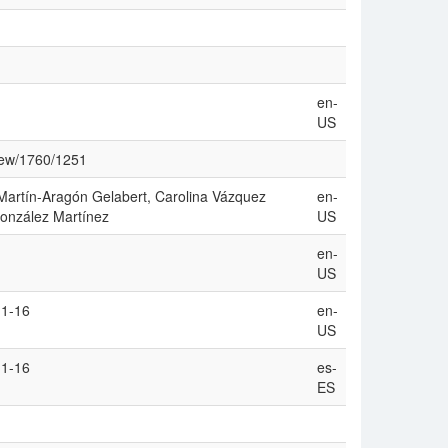
en-
US
view/1760/1251
Martín-Aragón Gelabert, Carolina Vázquez
en-
González Martínez
US
en-
US
 1-16
en-
US
 1-16
es-
ES