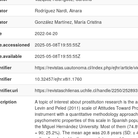
ator
Rodríguez Nardi, Ainara
ator
González Martínez, María Cristina
e
2022-04-20
e.accessioned
2025-05-08T19:55:55Z
e.available
2025-05-08T19:55:55Z
tifier
https://revistas.uautonoma.cl/index.php/ejhr/article/
tifier
10.32457/ejhr.v8i1.1760
tifier.uri
https://revistaschilenas.uchile.cl/handle/2250/252893
cription
A topic of interest about prostitution research is the 
Levin and Peled (2011) scale of Attitudes Toward Pros
instrument with a quantitative methodology approach. 
psychometric properties of this scale in Spanish pop
the Miguel Hernández University. Most of them (74.
= 90; 25.2%). The mean age was 20.8 years (SD: ± 4.