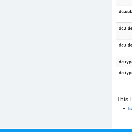
dc.sub
dc.titl
dc.titl
dc.typ
dc.typ
This 
E
Show si