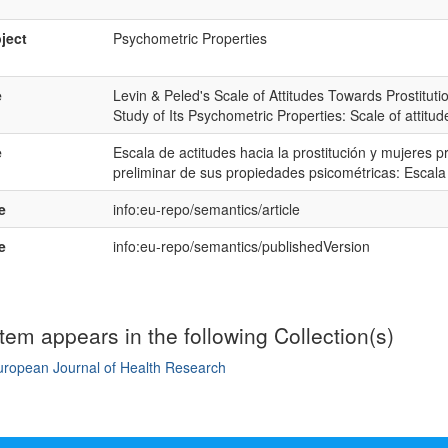
ject
Psychometric Properties
e
Levin & Peled's Scale of Attitudes Towards Prostitut
Study of Its Psychometric Properties: Scale of attitud
e
Escala de actitudes hacia la prostitución y mujeres p
preliminar de sus propiedades psicométricas: Escala d
e
info:eu-repo/semantics/article
e
info:eu-repo/semantics/publishedVersion
item appears in the following Collection(s)
uropean Journal of Health Research
mple item record