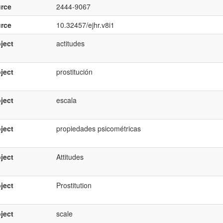
rce
2444-9067
rce
10.32457/ejhr.v8i1
ject
actitudes
ject
prostitución
ject
escala
ject
propiedades psicométricas
ject
Attitudes
ject
Prostitution
ject
scale